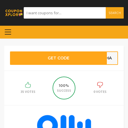
SEARCH
GET CODE
8YHA
100%
SUCCESS
35 VOTES
0 VOTES